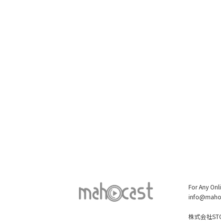
For Any Onl
info@maho
株式会社STO