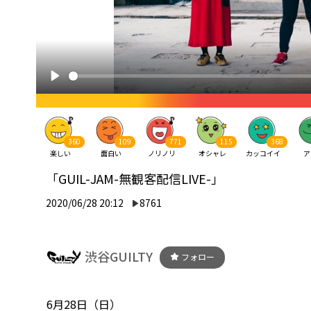
360
109
771
115
368
楽しい
面白い
ノリノリ
オシャレ
カッコイイ
ア
「GUIL-JAM-無観客配信LIVE-」
2020/06/28 20:12
8761
渋谷GUILTY
フォロー
6月28日（日）