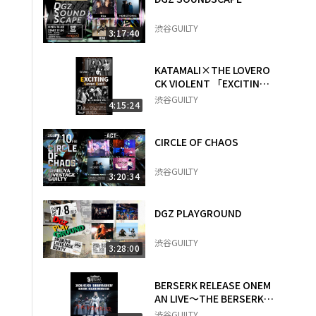
渋谷GUILTY
3:17:40
KATAMALI×THE LOVERO
CK VIOLENT 「EXCITING S
ummer Clash!! 」 鳴らし続
渋谷GUILTY
4:15:24
ける理由が、ここにある。
CIRCLE OF CHAOS
渋谷GUILTY
3:20:34
DGZ PLAYGROUND
渋谷GUILTY
3:28:00
BERSERK RELEASE ONEM
AN LIVE～THE BERSERKER
～
渋谷GUILTY