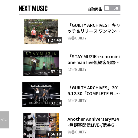
NEXT MUSIC
自動再生
「GUILTY ARCHIVES」キャ
ッチ＆リリース ワンマンラ
イブ「キャッチリ祭～ALL
渋谷GUILTY
1:27:40
STANDING 島流し～」201
9.11.9
「STAY MUZIK-e:cho mini
one man live無観客配信
編-」
渋谷GUILTY
57:48
「GUILTY ARCHIVES」201
9.12.30「COMPLETE FILE
#19」
渋谷GUILTY
32:58
Another Anniversary#14
グイン
-無観客配信LIVE-/渋谷GUIL
TY
渋谷GUILTY
1:56:18