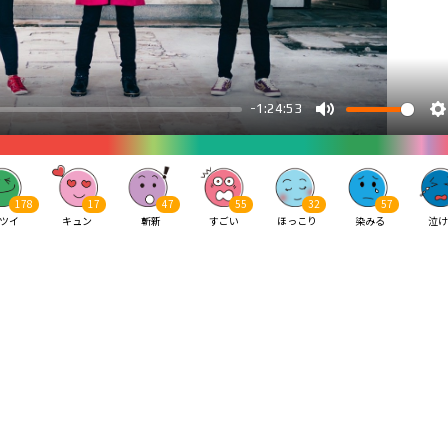
178
17
47
55
32
57
ツイ
キュン
斬新
すごい
ほっこり
染みる
泣け