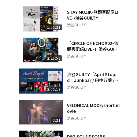
STAY MUZIK-無観客配信LI
VE-/渋谷GUILTY
渋谷GUILTY
1:50:21
「CIRCLE OF ECHO#02-無
観客配信LIVE-」渋谷GUILT
Y
渋谷GUILTY
2:26:59
渋谷GUILTY「April Stupi
d」Junkbar / 田中万葉 / Y
AS33 / GROWING'S
渋谷GUILTY
3:00:19
VELONICAL MODE/short m
ovie
渋谷GUILTY
0:21
DGZ SOUNDSCAPE