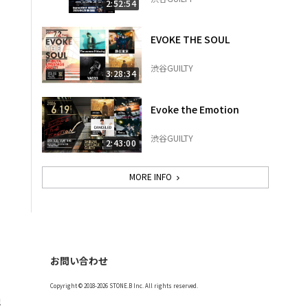
2:52:54
EVOKE THE SOUL
渋谷GUILTY
3:28:34
Evoke the Emotion
渋谷GUILTY
2:43:00
MORE INFO
お問い合わせ
Copyright © 2018-2026 STONE.B Inc. All rights reserved.
記