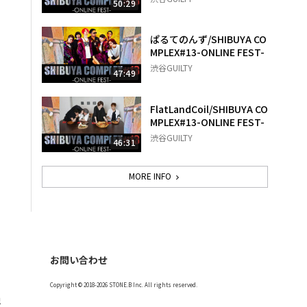
50:29
ぱるてのんず/SHIBUYA CO
MPLEX#13-ONLINE FEST-
渋谷GUILTY
47:49
FlatLandCoil/SHIBUYA CO
MPLEX#13-ONLINE FEST-
渋谷GUILTY
46:31
MORE INFO
お問い合わせ
Copyright © 2018-2026 STONE.B Inc. All rights reserved.
記