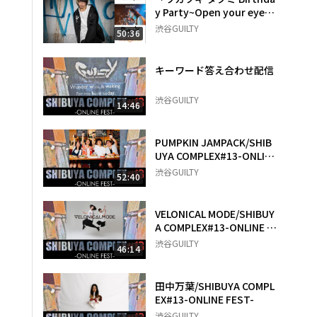
y Party~Open your eyes
~」
渋谷GUILTY
50:36
キーワード答え合わせ配信
渋谷GUILTY
14:46
PUMPKIN JAMPACK/SHIB
UYA COMPLEX#13-ONLIN
E FEST-
渋谷GUILTY
52:40
VELONICAL MODE/SHIBUY
A COMPLEX#13-ONLINE F
EST-
渋谷GUILTY
46:14
田中万葉/SHIBUYA COMPL
EX#13-ONLINE FEST-
渋谷GUILTY