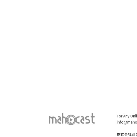
For Any Onl
info@maho
株式会社STO