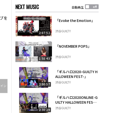
NEXT MUSIC
自動再生
イブを
「Evoke the Emotion」
渋谷GUILTY
2:07:52
「NOVEMBER POPS」
渋谷GUILTY
1:58:43
「ギルハロ2020-GUILTY H
ALLOWEEN FEST-」
渋谷GUILTY
2:50:57
グイン
「ギルハロ2020ONLINE-G
UILTY HALLOWEEN FEST
-」
渋谷GUILTY
2:30:29