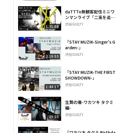
daTTTo無観客配信ミニワ
ンマンライブ「二兎を追
え」
渋谷GUILTY
1:31:08
「STAY MUZIK-Singer's G
arden-」
渋谷GUILTY
2:19:55
「STAY MUZIK-THE FIRST
SHOWDOWN-」
渋谷GUILTY
1:44:17
生贄の儀-ワカツキ タクミ
編-
渋谷GUILTY
25:25
「ワカツキ タクミ Birthda