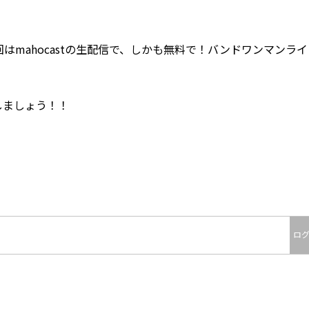
回はmahocastの生配信で、しかも無料で！バンドワンマンラ
しましょう！！
ロ