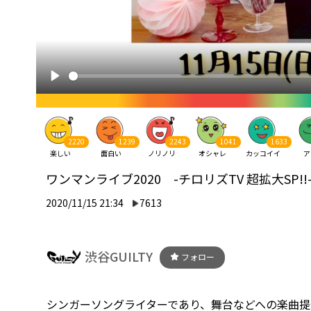
2220
1239
2243
1041
1633
楽しい
面白い
ノリノリ
オシャレ
カッコイイ
ア
ワンマンライブ2020 -チロリズTV 超拡大SP!!
2020/11/15 21:34
7613
渋谷GUILTY
フォロー
シンガーソングライターであり、舞台などへの楽曲