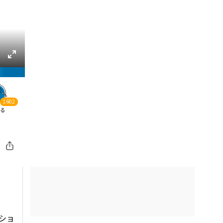
1602
る
ショ