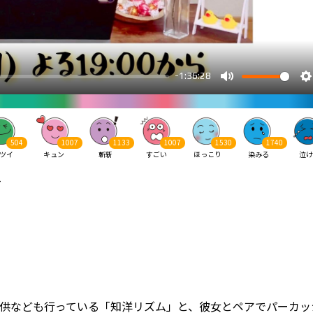
504
1007
1133
1007
1530
1740
ツイ
キュン
斬新
すごい
ほっこり
染みる
泣け
-
提供なども行っている「知洋リズム」と、彼女とペアでパーカッ