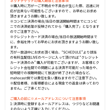
ネットチケットの購入期限と注意事項
※購入時に万が一ご不明点や不具合が生じた際、迅速に対
応が出来ない可能性もございますので 、お早めにお求め
頂きますようお願い致します。
※コンビニ決済の場合/当日の放送開始時間までにコンビ
ニでの決済処理が反映されてから「購入完了」となります
のでご注意下さい。
※クレジットカード決済の場合/当日の放送開始時間まで
に、余裕を持ってお早めにお求め頂きますようお願い致し
ます。
万が一放送中にお求め頂く場合、“SCHEDULE”より該当
の有料生配信LIVEのページに入って頂ければ “クレジット
カード決済のみ” 購入が可能でございますが、 お客様とク
レジット会社間での問題による決済不可能だった場合や、
短時間での視聴時間にて放送が終了された場合など、
mahocast側では責任を負い兼ねますのでご注意下さい。
※配信者様、お客様都合による現金での返金は承っており
ません。ご了承ください。
ご購入の前に※メールアドレスについて注意事項
1: 決済時に登録するメールアドレスは、つづりなどお間違
えのないよう正確に入力してください。