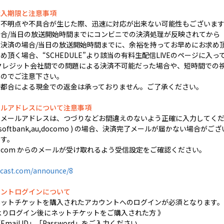
購入期限と注意事項
不明点や不具合が生じた際、迅速に対応が出来ない可能性もございます
合/当日の放送開始時間までにコンビニでの決済処理が反映されてから
決済の場合/当日の放送開始時間までに、余裕を持ってお早めにお求め
頂く場合、“SCHEDULE”より該当の有料生配信LIVEのページに入っ
クレジット会社間での問題による決済不可能だった場合や、短時間での視聴
すのでご注意下さい。
様都合による現金での返金は承っておりません。ご了承ください。
ールアドレスについて注意事項
するメールアドレスは、つづりなどお間違えのないよう正確に入力してく
 softbank,au,docomo ) の場合、決済完了メールが届かない場合がござ
す。
ocast.com からのメールが受け取れるよう受信設定をご確認ください。
cast.com/announce/8
ウントログインについて
ネットチケットを購入されたアカウントへのログインが必須となります。
よりログイン後にネットチケットをご購入された方 》
ail ID」「Password」をご入力ください。