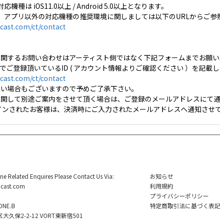
対応機種は iOS11.0以上 / Android 5.0以上となります。
、アプリ以外の対応機種の推奨環境に関しましては以下のURLからご参
cast.com/ct/contact
に関するお問い合わせはアーティスト側ではなく下記フォームまでお願い
stでご登録頂いているID ( アカウント情報よりご確認ください ）を記
cast.com/ct/contact
ない場合もございますので予めご了承下さい。
に関して別途ご案内をさせて頂く場合は、ご登録のメールアドレスにて通
グインされたお客様は、決済時にご入力されたメールアドレスへ通知させて
ine Related Enquires Please Contact Us Via:
お知らせ
cast.com
利用規約
プライバシーポリシー
NE.B
特定商取引法に基づく表
久保2-2-12 VORT東新宿501