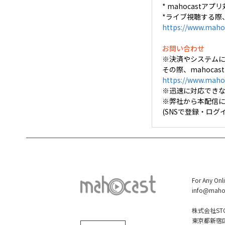
* mahocastアプリ
*ライブ視聴する際
https://www.maho
お問い合わせ
※決済やシステム
その際、mahoca
https://www.maho
※迅速に対応でき
※弊社から本配信
(SNSで登録・ロ
For Any Onl
info@maho
株式会社STO
東京都新宿区大