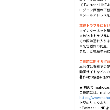
《 Twitter・
ログイン画面の下段
※メールアドレス
放送トラブルにお
※インターネット
※放送中トラブルに
その際は恐れ入り
※配信者側の問題、
また、ご視聴の前
ご視聴に関する留
本公演は有料での
動画サイトなどへ
著作権の侵害に触
★ 初めて mahoc
ご視聴には、mahoc
https://www.mahoc
上記のリンクより、
* Twitter