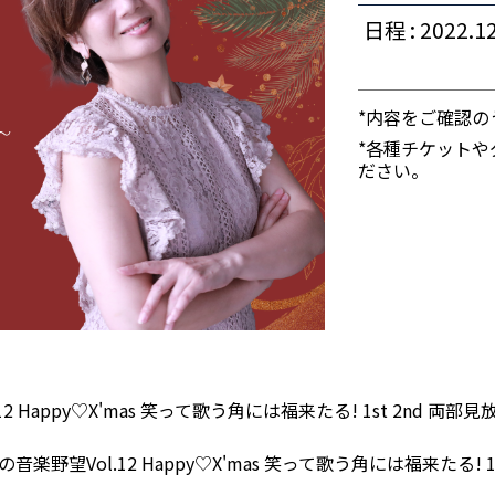
日程 : 2022.12
*内容をご確認
*各種チケット
ださい。
2 Happy♡X'mas 笑って歌う角には福来たる! 1st 2nd 両
楽野望Vol.12 Happy♡X'mas 笑って歌う角には福来たる!