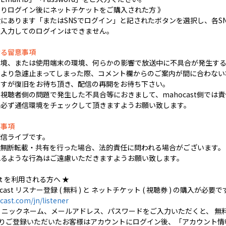
LINEよりログイン後にネットチケットをご購入された方 》
にあります「またはSNSでログイン」と記されたボタンを選択し、各S
を入力してのログインはできません。
ける留意事項
環境、または使用端末の環境、何らかの影響で放送中に不具合が発生する
より急遽止まってしまった際、コメント欄からのご案内が間に合わない
ますが復旧をお待ち頂き、配信の再開をお待ち下さい。
視聴者側の問題で発生した不具合等におきまして、mahocast側では
に必ず通信環境をチェックして頂きますようお願い致します。
意事項
配信ライブです。
の無断転載・共有を行った場合、法的責任に問われる場合がございます。
れるような行為はご遠慮いただきますようお願い致します。
ast を利用される方へ ★
ast リスナー登録 ( 無料 ) と ネットチケット ( 視聴券 ) の購入が必要で
ast.com/jn/listener
 ニックネーム、メールアドレス、パスワードをご入力いただくと、 無
・LINE よりご登録いただいたお客様はアカウントにログイン後、「アカウ