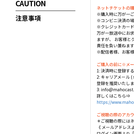
CAUTION
ネットチケットの
※購入時に万が一ご
注意事項
※コンビニ決済の場
※クレジットカード
万が一放送中にお求め
ますが、 お客様と
責任を負い兼ねま
※配信者様、お客
ご購入の前に※メ
1: 決済時に登録
2: キャリアメール (
登録を推奨いたしま
3: info@mah
詳しくはこちら⇒
https://www.maho
ご視聴の際のアカ
＊ご視聴の際には
《 メールアドレス
ログイン画面より「Em