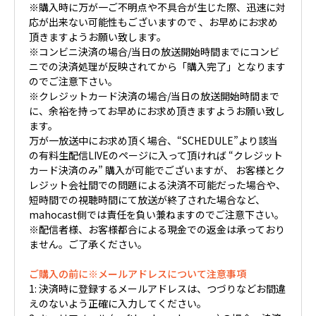
※購入時に万が一ご不明点や不具合が生じた際、迅速に対
応が出来ない可能性もございますので 、お早めにお求め
頂きますようお願い致します。
※コンビニ決済の場合/当日の放送開始時間までにコンビ
ニでの決済処理が反映されてから「購入完了」となります
のでご注意下さい。
※クレジットカード決済の場合/当日の放送開始時間まで
に、余裕を持ってお早めにお求め頂きますようお願い致し
ます。
万が一放送中にお求め頂く場合、“SCHEDULE”より該当
の有料生配信LIVEのページに入って頂ければ “クレジット
カード決済のみ” 購入が可能でございますが、 お客様とク
レジット会社間での問題による決済不可能だった場合や、
短時間での視聴時間にて放送が終了された場合など、
mahocast側では責任を負い兼ねますのでご注意下さい。
※配信者様、お客様都合による現金での返金は承っており
ません。ご了承ください。
ご購入の前に※メールアドレスについて注意事項
1: 決済時に登録するメールアドレスは、つづりなどお間違
えのないよう正確に入力してください。