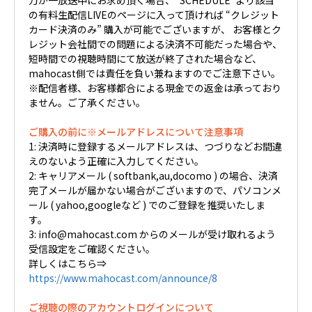
万が一放送中にお求め頂く場合、“SCHEDULE”より該当
の有料生配信LIVEのページに入って頂ければ “クレジット
カード決済のみ” 購入が可能でございますが、 お客様とク
レジット会社間での問題による決済不可能だった場合や、
短時間での視聴時間にて放送が終了された場合など、
mahocast側では責任を負い兼ねますのでご注意下さい。
※配信者様、お客様都合による現金での返金は承っており
ません。ご了承ください。
ご購入の前に※メールアドレスについて注意事項
1: 決済時に登録するメールアドレスは、つづりなどお間違
えのないよう正確に入力してください。
2: キャリアメール ( softbank,au,docomo ) の場合、決済
完了メールが届かない場合がございますので、パソコンメ
ール ( yahoo,googleなど ) でのご登録を推奨いたしま
す。
3: info@mahocast.com からのメールが受け取れるよう
受信設定をご確認ください。
詳しくはこちら⇒
https://www.mahocast.com/announce/8
ご視聴の際のアカウントログインについて