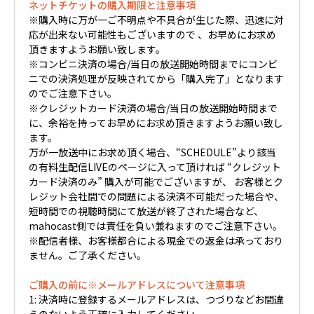
ネットチケットの購入期限と注意事項
※購入時に万が一ご不明点や不具合が生じた際、迅速に対
応が出来ない可能性もございますので 、お早めにお求め
頂きますようお願い致します。
※コンビニ決済の場合/当日の放送開始時間までにコンビ
ニでの決済処理が反映されてから「購入完了」となります
のでご注意下さい。
※クレジットカード決済の場合/当日の放送開始時間まで
に、余裕を持ってお早めにお求め頂きますようお願い致し
ます。
万が一放送中にお求め頂く場合、“SCHEDULE”より該当
の有料生配信LIVEのページに入って頂ければ “クレジット
カード決済のみ” 購入が可能でございますが、 お客様とク
レジット会社間での問題による決済不可能だった場合や、
短時間での視聴時間にて放送が終了された場合など、
mahocast側では責任を負い兼ねますのでご注意下さい。
※配信者様、お客様都合による現金での返金は承っており
ません。ご了承ください。
ご購入の前に※メールアドレスについて注意事項
1: 決済時に登録するメールアドレスは、つづりなどお間違