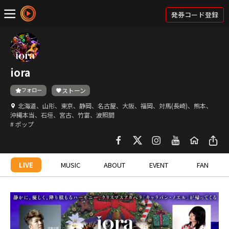
発券コード登録
iora
フォロー
ストーン
北海道、山形、東京、静岡、名古屋、大阪、福岡、対馬(長崎)、熊本、
沖縄本当、石垣、宮古、竹富、波照間
# ポップ
LIVE
MUSIC
ABOUT
EVENT
FAN