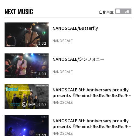
NEXT MUSIC
自動再生
NANOSCALE/Butterfly
NANOSCALE
3:32
NANOSCALE/シンフォニー
NANOSCALE
4:03
NANOSCALE 8th Anniversary proudly
presents『Remind-Re:Re:Re:Re:Re:Re:
Re:Re:』
NANOSCALE
12:02
NANOSCALE 8th Anniversary proudly
presents『Remind-Re:Re:Re:Re:Re:Re:
Re:Re:』
NANOSCALE
12:02