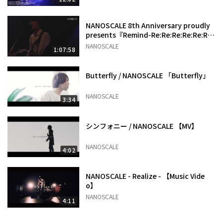
NANOSCALE 8th Anniversary proudly
presents『Remind-Re:Re:Re:Re:Re:Re:
Re:Re:』
NANOSCALE
1:07:58
Butterfly / NANOSCALE 「Butterfly」
NANOSCALE
3:34
シンフォニー / NANOSCALE 【MV】
NANOSCALE
4:02
NANOSCALE - Realize - 【Music Vide
o】
NANOSCALE
4:11