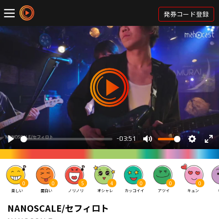
発券コード登録
0
0
5
4
0
0
0
楽しい
面白い
ノリノリ
オシャレ
カッコイイ
アツイ
キュン
NANOSCALE/セフィロト