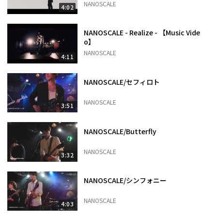
NANOSCALE
4:02
NANOSCALE - Realize - 【Music Vide
o】
NANOSCALE
4:11
NANOSCALE/セフィロト
NANOSCALE
3:51
NANOSCALE/Butterfly
NANOSCALE
3:32
NANOSCALE/シンフォニー
NANOSCALE
4:03