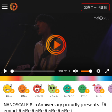
発券コード登録
0
0
0
4
0
2
0
楽しい
面白い
ノリノリ
オシャレ
カッコイイ
アツイ
キュン
NANOSCALE 8th Anniversary proudly presents『R
emind-Re:Re:Re:Re:Re:Re:Re:Re:』