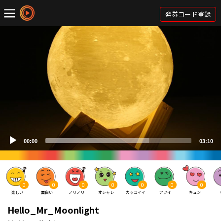
発券コード登録
0
0
0
0
0
0
0
楽しい
面白い
ノリノリ
オシャレ
カッコイイ
アツイ
キュン
Hello_Mr_Moonlight