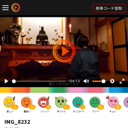
発券コード登録
14
25
4
41
3
25
30
楽しい
面白い
ノリノリ
オシャレ
カッコイイ
アツイ
キュン
IMG_8232