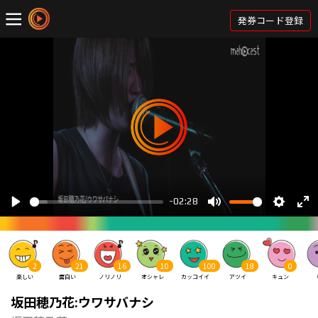
発券コード登録
2
21
16
10
100
18
0
楽しい
面白い
ノリノリ
オシャレ
カッコイイ
アツイ
キュン
坂田穂乃花:ウワサバナシ