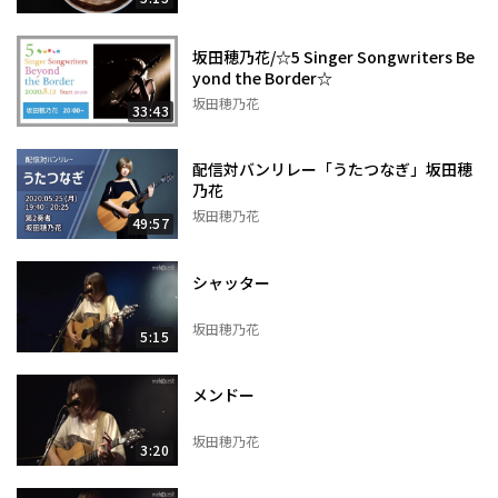
坂田穂乃花/☆5 Singer Songwriters Be
yond the Border☆
坂田穂乃花
33:43
配信対バンリレー「うたつなぎ」坂田穂
乃花
坂田穂乃花
49:57
シャッター
坂田穂乃花
5:15
メンドー
坂田穂乃花
3:20