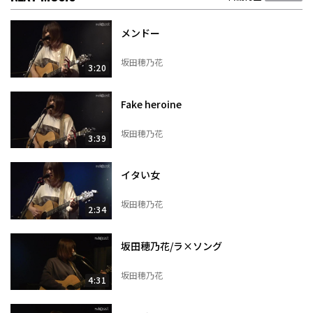
メンドー
坂田穂乃花
3:20
Fake heroine
坂田穂乃花
3:39
イタい女
坂田穂乃花
2:34
坂田穂乃花/ラ×ソング
坂田穂乃花
4:31