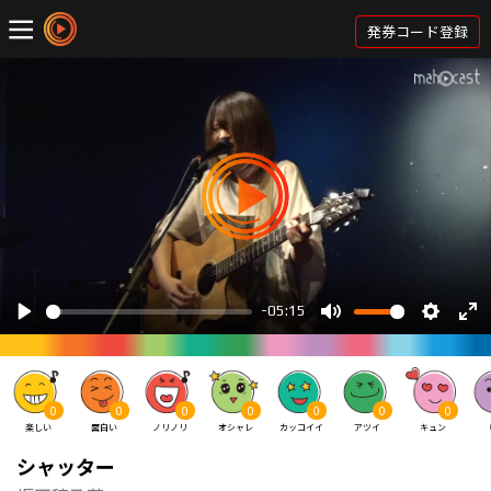
発券コード登録
0
0
0
0
0
0
0
楽しい
面白い
ノリノリ
オシャレ
カッコイイ
アツイ
キュン
シャッター