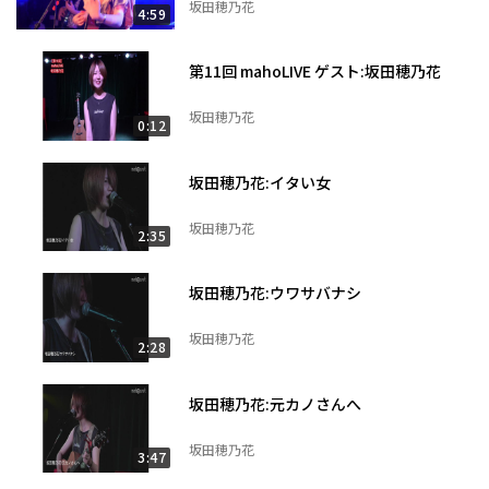
坂田穂乃花
4:59
第11回 mahoLIVE ゲスト:坂田穂乃花
坂田穂乃花
0:12
坂田穂乃花:イタい女
坂田穂乃花
2:35
坂田穂乃花:ウワサバナシ
坂田穂乃花
2:28
坂田穂乃花:元カノさんへ
坂田穂乃花
3:47