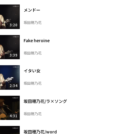
メンドー
坂田穂乃花
3:20
Fake heroine
坂田穂乃花
3:39
イタい女
坂田穂乃花
2:34
坂田穂乃花/ラ×ソング
坂田穂乃花
4:31
坂田穂乃花/word