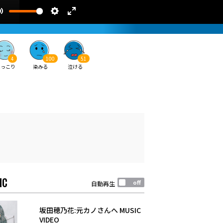
4
100
51
ほっこり
染みる
泣ける
IC
自動再生
坂田穂乃花:元カノさんへ MUSIC
VIDEO