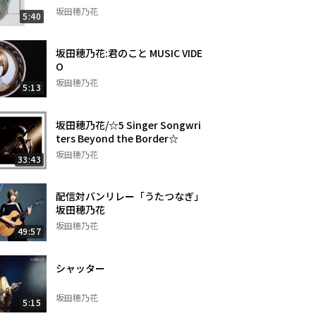
坂田穂乃花
5:40
坂田穂乃花:君のこと MUSIC VIDE
O
坂田穂乃花
5:13
坂田穂乃花/☆5 Singer Songwri
ters Beyond the Border☆
坂田穂乃花
33:43
配信対バンリレー「うたつなぎ」
坂田穂乃花
坂田穂乃花
49:57
シャッター
坂田穂乃花
5:15