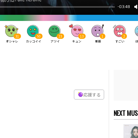
31
50
23
13
1
2
オシャレ
カッコイイ
アツイ
キュン
斬新
すごい
応援する
NEXT MUS