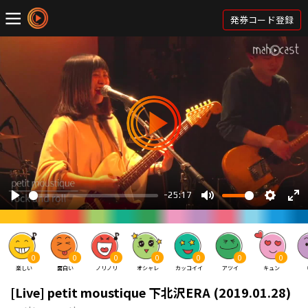
発券コード登録
0
0
0
0
0
0
0
楽しい
面白い
ノリノリ
オシャレ
カッコイイ
アツイ
キュン
[Live] petit moustique 下北沢ERA (2019.01.28)