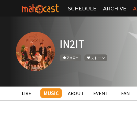
SCHEDULE
ARCHIVE
A
IN2IT
フォロー
ストーン
LIVE
MUSIC
ABOUT
EVENT
FAN