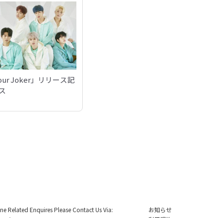
 Your Joker」リリース記
ス
ine Related Enquires Please Contact Us Via:
お知らせ