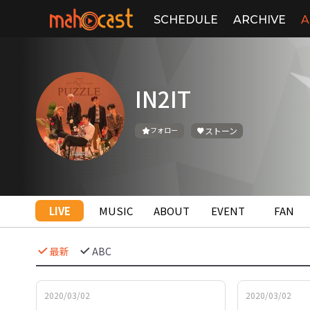
SCHEDULE
ARCHIVE
A
IN2IT
フォロー
ストーン
LIVE
MUSIC
ABOUT
EVENT
FAN
最新
ABC
2020/03/02
2020/03/02