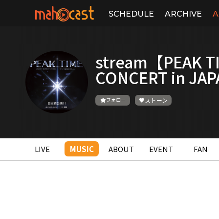
SCHEDULE
ARCHIVE
A
stream【PEAK T
CONCERT in JA
フォロー
ストーン
LIVE
MUSIC
ABOUT
EVENT
FAN