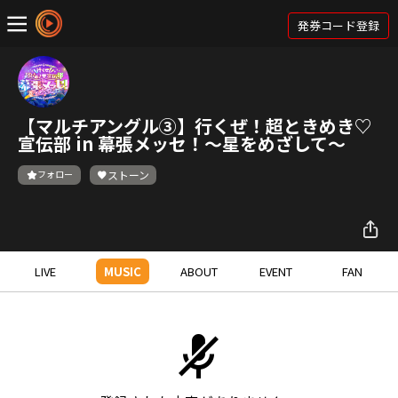
発券コード登録
【マルチアングル③】行くぜ！超ときめき♡
宣伝部 in 幕張メッセ！〜星をめざして〜
フォロー
ストーン
LIVE
MUSIC
ABOUT
EVENT
FAN