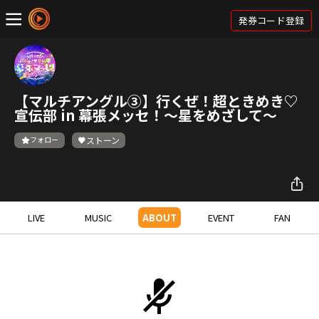
発券コード登録
【マルチアングル③】行くぜ！超ときめき♡
宣伝部 in 幕張メッセ！〜星をめざして〜
フォロー
ストーン
LIVE
MUSIC
ABOUT
EVENT
FAN