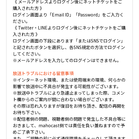
《 メールアドレスよりログイン後にネットチケットをご
購入された方 》
ログイン画面より「Email ID」「Password」をご入力く
ださい。
《 Twitter・LINEよりログイン後にネットチケットをご購
入された方 》
ログイン画面の下段にあります「またはSNSでログイン」
と記されたボタンを選択し、各SNS規定の方法でログイン
してください。
※メールアドレスを入力してのログインはできません。
放送トラブルにおける留意事項
※インターネット環境、または使用端末の環境、何らかの
影響で放送中に不具合が発生する可能性がございます。
※放送中トラブルにより急遽止まってしまった際、コメン
ト欄からのご案内が間に合わない場合がございます。
その際は恐れ入りますが復旧をお待ち頂き、配信の再開を
お待ち下さい。
※配信者側の問題、視聴者側の問題で発生した不具合等に
おきまして、mahocast側では責任を負い兼ねますので予
めご了承下さい。
また、ご視聴の前に必ず通信環境をチェックして頂きます