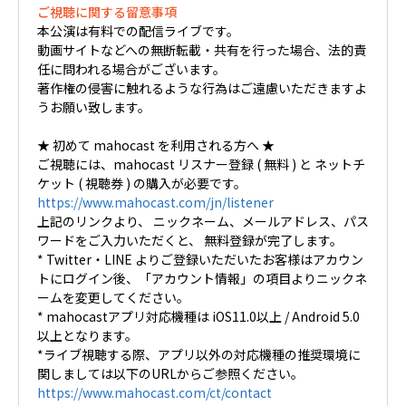
ご視聴に関する留意事項
本公演は有料での配信ライブです。
動画サイトなどへの無断転載・共有を行った場合、法的責
任に問われる場合がございます。
著作権の侵害に触れるような行為はご遠慮いただきますよ
うお願い致します。
★ 初めて mahocast を利用される方へ ★
ご視聴には、mahocast リスナー登録 ( 無料 ) と ネットチ
ケット ( 視聴券 ) の購入が必要です。
https://www.mahocast.com/jn/listener
上記のリンクより、 ニックネーム、メールアドレス、パス
ワードをご入力いただくと、 無料登録が完了します。
* Twitter・LINE よりご登録いただいたお客様はアカウン
トにログイン後、「アカウント情報」の項目よりニックネ
ームを変更してください。
* mahocastアプリ対応機種は iOS11.0以上 / Android 5.0
以上となります。
*ライブ視聴する際、アプリ以外の対応機種の推奨環境に
関しましては以下のURLからご参照ください。
https://www.mahocast.com/ct/contact