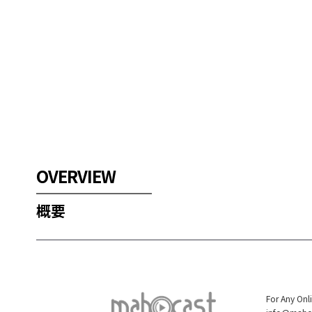
OVERVIEW
概要
For Any Onl