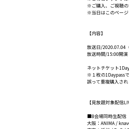
※ご購入、ご視聴の
※当日はこのページ
【内容】
放送日/2020.07.0
放送時間/15:00開演 /
ネットチケット1Dayp
※１枚の1Daypa
誤って重複購入され
【見放題対象配信LI
■8会場同時生配信
大阪：ANIMA / knave 