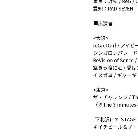
東京：近松 / ReG / C
愛知：RAD SEVEN
■出演者
<大阪>
reGretGirl /
シンガロンパレード / S
ReVision of Se
空きっ腹に酒 / 愛はズ
イヌガヨ / ギャーギャー
<東京>
ザ・チャレンジ / The Ch
（※The 3 min
-下北沢にて STAGE-
キイチビール＆ザ・ホー