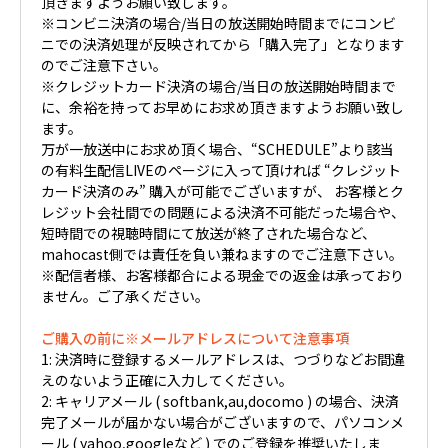
頂きますようお願い致します。
※コンビニ決済の場合/当日の放送開始時間までにコンビ
ニでの決済処理が反映されてから「購入完了」となります
のでご注意下さい。
※クレジットカード決済の場合/当日の放送開始時間まで
に、余裕を持ってお早めにお求め頂きますようお願い致し
ます。
万が一放送中にお求め頂く場合、“SCHEDULE”より該当
の有料生配信LIVEのページに入って頂ければ “クレジット
カード決済のみ” 購入が可能でございますが、 お客様とク
レジット会社間での問題による決済不可能だった場合や、
短時間での視聴時間にて放送が終了された場合など、
mahocast側では責任を負い兼ねますのでご注意下さい。
※配信者様、お客様都合による現金での返金は承っており
ません。ご了承ください。
ご購入の前に※メールアドレスについて注意事項
1: 決済時に登録するメールアドレスは、つづりなどお間違
えのないよう正確に入力してください。
2: キャリアメール ( softbank,au,docomo ) の場合、決済
完了メールが届かない場合がございますので、パソコンメ
ール ( yahoo,googleなど ) でのご登録を推奨いたしま