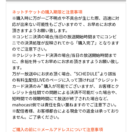
ネットチケットの購入期限と注意事項
※購入時に万が一ご不明点や不具合が生じた際、迅速に対
応が出来ない可能性もございますので 、お早めにお求め
頂きますようお願い致します。
※コンビニ決済の場合/当日の放送開始時間までにコンビ
ニでの決済処理が反映されてから「購入完了」となります
のでご注意下さい。
※クレジットカード決済の場合/当日の放送開始時間まで
に、余裕を持ってお早めにお求め頂きますようお願い致し
ます。
万が一放送中にお求め頂く場合、“SCHEDULE”より該当
の有料生配信LIVEのページに入って頂ければ “クレジット
カード決済のみ” 購入が可能でございますが、 お客様とク
レジット会社間での問題による決済不可能だった場合や、
短時間での視聴時間にて放送が終了された場合など、
mahocast側では責任を負い兼ねますのでご注意下さい。
※配信者様、お客様都合による現金での返金は承っており
ません。ご了承ください。
ご購入の前に※メールアドレスについて注意事項