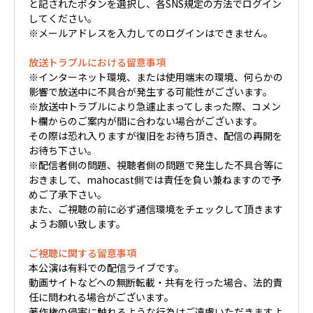
と記されたボタンを選択し、各SNS規定の方法でログイン
してください。
※メールアドレスを入力してのログインはできません。
放送トラブルにおける留意事項
※インターネット環境、または使用端末の環境、何らかの
影響で放送中に不具合が発生する可能性がございます。
※放送中トラブルにより急遽止まってしまった際、コメン
ト欄からのご案内が間に合わない場合がございます。
その際は恐れ入りますが復旧をお待ち頂き、配信の再開を
お待ち下さい。
※配信者側の問題、視聴者側の問題で発生した不具合等に
おきまして、mahocast側では責任を負い兼ねますので予
めご了承下さい。
また、ご視聴の前に必ず通信環境をチェックして頂きます
ようお願い致します。
ご視聴に関する留意事項
本公演は有料での配信ライブです。
動画サイトなどへの無断転載・共有を行った場合、法的責
任に問われる場合がございます。
著作権の侵害に触れるような行為はご遠慮いただきますよ