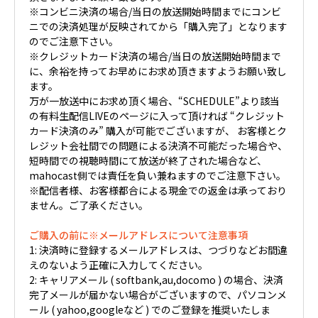
※コンビニ決済の場合/当日の放送開始時間までにコンビ
ニでの決済処理が反映されてから「購入完了」となります
のでご注意下さい。
※クレジットカード決済の場合/当日の放送開始時間まで
に、余裕を持ってお早めにお求め頂きますようお願い致し
ます。
万が一放送中にお求め頂く場合、“SCHEDULE”より該当
の有料生配信LIVEのページに入って頂ければ “クレジット
カード決済のみ” 購入が可能でございますが、 お客様とク
レジット会社間での問題による決済不可能だった場合や、
短時間での視聴時間にて放送が終了された場合など、
mahocast側では責任を負い兼ねますのでご注意下さい。
※配信者様、お客様都合による現金での返金は承っており
ません。ご了承ください。
ご購入の前に※メールアドレスについて注意事項
1: 決済時に登録するメールアドレスは、つづりなどお間違
えのないよう正確に入力してください。
2: キャリアメール ( softbank,au,docomo ) の場合、決済
完了メールが届かない場合がございますので、パソコンメ
ール ( yahoo,googleなど ) でのご登録を推奨いたしま