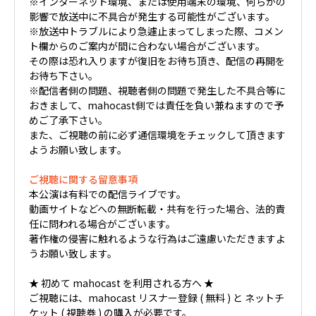
※インターネット環境、または使用端末の環境、何らかの
影響で放送中に不具合が発生する可能性がございます。
※放送中トラブルにより急遽止まってしまった際、コメン
ト欄からのご案内が間に合わない場合がございます。
その際は恐れ入りますが復旧をお待ち頂き、配信の再開を
お待ち下さい。
※配信者側の問題、視聴者側の問題で発生した不具合等に
おきまして、mahocast側では責任を負い兼ねますので予
めご了承下さい。
また、ご視聴の前に必ず通信環境をチェックして頂きます
ようお願い致します。
ご視聴に関する留意事項
本公演は有料での配信ライブです。
動画サイトなどへの無断転載・共有を行った場合、法的責
任に問われる場合がございます。
著作権の侵害に触れるような行為はご遠慮いただきますよ
うお願い致します。
★ 初めて mahocast を利用される方へ ★
ご視聴には、mahocast リスナー登録 ( 無料 ) と ネットチ
ケット ( 視聴券 ) の購入が必要です。