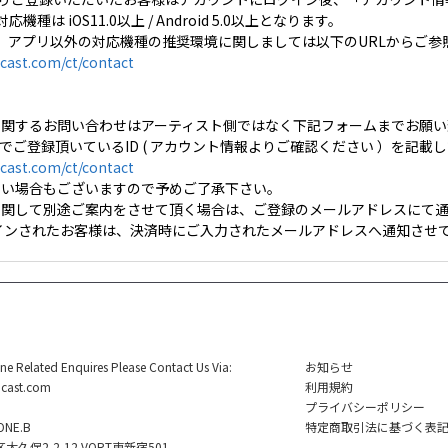
対応機種は iOS11.0以上 / Android 5.0以上となります。
、アプリ以外の対応機種の推奨環境に関しましては以下のURLからご参
cast.com/ct/contact
に関するお問い合わせはアーティスト側ではなく下記フォームまでお願い
stでご登録頂いているID ( アカウント情報よりご確認ください ）を記
cast.com/ct/contact
ない場合もございますので予めご了承下さい。
に関して別途ご案内をさせて頂く場合は、ご登録のメールアドレスにて通
グインされたお客様は、決済時にご入力されたメールアドレスへ通知させて
ine Related Enquires Please Contact Us Via:
お知らせ
cast.com
利用規約
プライバシーポリシー
NE.B
特定商取引法に基づく表
久保2-2-12 VORT東新宿501