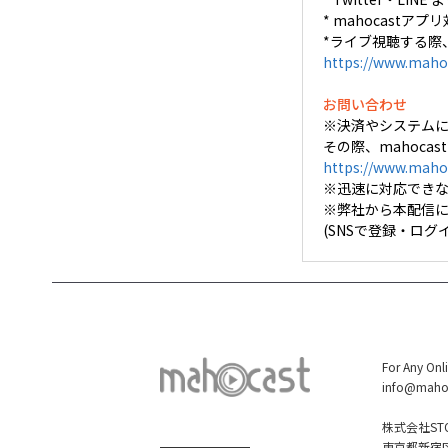
* mahocastアプリ
*ライブ視聴する際
https://www.maho
お問い合わせ
※決済やシステム
その際、mahoca
https://www.maho
※迅速に対応でき
※弊社から本配信
(SNSで登録・ロ
For Any Onl
info@maho
株式会社STO
東京都新宿区大