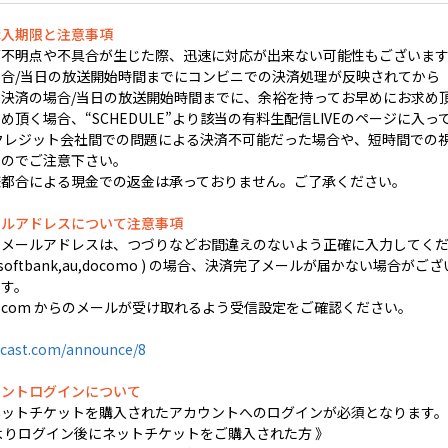
購入期限と注意事項
不明点や不具合が生じた際、迅速に対応が出来ない可能性もございます
合/当日の放送開始時間までにコンビニでの決済処理が反映されてから
決済の場合/当日の放送開始時間までに、余裕を持ってお早めにお求め
頂く場合、“SCHEDULE”より該当の有料生配信LIVEのページに入っ
クレジット会社間での問題による決済不可能だった場合や、短時間での視聴
すのでご注意下さい。
様都合による現金での返金は承っておりません。ご了承ください。
ールアドレスについて注意事項
するメールアドレスは、つづりなどお間違えのないよう正確に入力してく
 softbank,au,docomo ) の場合、決済完了メールが届かない場合がござ
す。
ocast.com からのメールが受け取れるよう受信設定をご確認ください。
cast.com/announce/8
ウントログインについて
ネットチケットを購入されたアカウントへのログインが必須となります。
よりログイン後にネットチケットをご購入された方 》