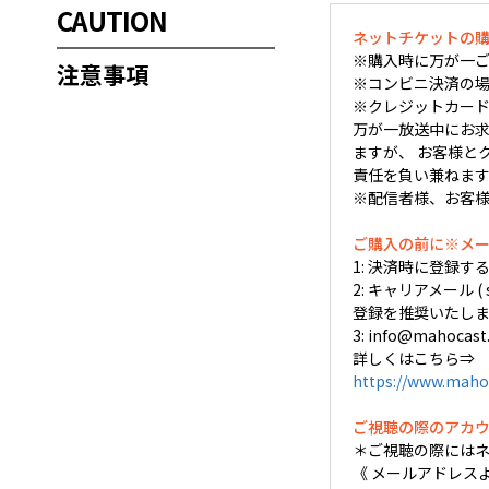
CAUTION
ネットチケットの
※購入時に万が一ご
注意事項
※コンビニ決済の場
※クレジットカード
万が一放送中にお求め
ますが、 お客様と
責任を負い兼ねま
※配信者様、お客
ご購入の前に※メ
1: 決済時に登録
2: キャリアメール (
登録を推奨いたしま
3: info@mah
詳しくはこちら⇒
https://www.maho
ご視聴の際のアカ
＊ご視聴の際には
《 メールアドレス