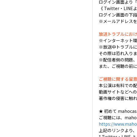
ログイン画面より「Em
《 Twitter・
ログイン画面の下段
※メールアドレス
放送トラブルにお
※インターネット
※放送中トラブルに
その際は恐れ入り
※配信者側の問題、
また、ご視聴の前
ご視聴に関する留
本公演は有料での
動画サイトなどへ
著作権の侵害に触
★ 初めて mahoc
ご視聴には、mahoc
https://www.mahoc
上記のリンクより、
* Twitter