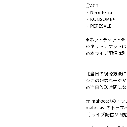
◯ACT
・Neontetra
・KONSOME+
・PEPESALE
✤ネットチケット✤ 
※ネットチケットは該
※本ライブ配信は別
【当日の視聴方法に
☆この配信ページか
※当日放送時間にな
☆ mahocastの
mahocastの
（ ライブ配信が開始す