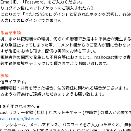
ail ID」「Password」をご入力ください。
LINEよりログイン後にネットチケットをご購入された方 》
にあります「またはSNSでログイン」と記されたボタンを選択し、各S
を入力してのログインはできません。
ける留意事項
環境、または使用端末の環境、何らかの影響で放送中に不具合が発生する
より急遽止まってしまった際、コメント欄からのご案内が間に合わない
ますが復旧をお待ち頂き、配信の再開をお待ち下さい。
視聴者側の問題で発生した不具合等におきまして、mahocast側では
に必ず通信環境をチェックして頂きますようお願い致します。
意事項
配信ライブです。
の無断転載・共有を行った場合、法的責任に問われる場合がございます。
れるような行為はご遠慮いただきますようお願い致します。
ast を利用される方へ ★
ast リスナー登録 ( 無料 ) と ネットチケット ( 視聴券 ) の購入が必要で
ast.com/jn/listener
 ニックネーム、メールアドレス、パスワードをご入力いただくと、 無
・LINE よりご登録いただいたお客様はアカウントにログイン後、「アカウ