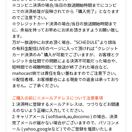
※コンビニ決済の場合/当日の放送開始時間までにコンビ
ニでの決済処理が反映されてから「購入完了」となります
のでご注意下さい。
※クレジットカード決済の場合/当日の放送開始時間まで
に、余裕を持ってお早めにお求め頂きますようお願い致し
ます。
万が一放送中にお求め頂く場合、“SCHEDULE”より該当
の有料生配信LIVEのページに入って頂ければ “クレジット
カード決済のみ” 購入が可能でございますが、 お客様とク
レジット会社間での問題による決済不可能だった場合や、
短時間での視聴時間にて放送が終了された場合など、
mahocast側では責任を負い兼ねますのでご注意下さい。
※配信者様、お客様都合による現金での返金は承っており
ません。ご了承ください。
ご購入の前に※メールアドレスについて注意事項
1: 決済時に登録するメールアドレスは、つづりなどお間違
えのないよう正確に入力してください。
2: キャリアメール ( softbank,au,docomo ) の場合、決済
完了メールが届かない場合がございますので、パソコンメ
ール ( yahoo,googleなど ) でのご登録を推奨いたしま