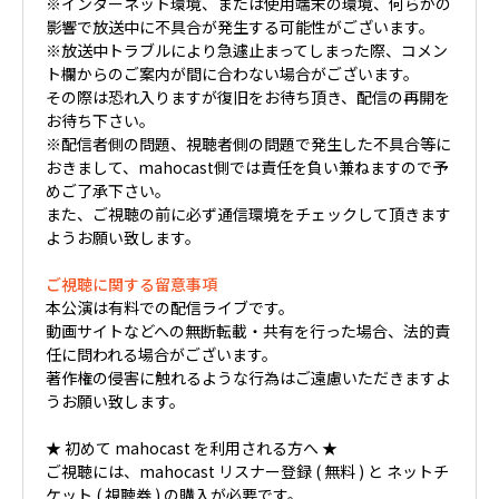
※インターネット環境、または使用端末の環境、何らかの
影響で放送中に不具合が発生する可能性がございます。
※放送中トラブルにより急遽止まってしまった際、コメン
ト欄からのご案内が間に合わない場合がございます。
その際は恐れ入りますが復旧をお待ち頂き、配信の再開を
お待ち下さい。
※配信者側の問題、視聴者側の問題で発生した不具合等に
おきまして、mahocast側では責任を負い兼ねますので予
めご了承下さい。
また、ご視聴の前に必ず通信環境をチェックして頂きます
ようお願い致します。
ご視聴に関する留意事項
本公演は有料での配信ライブです。
動画サイトなどへの無断転載・共有を行った場合、法的責
任に問われる場合がございます。
著作権の侵害に触れるような行為はご遠慮いただきますよ
うお願い致します。
★ 初めて mahocast を利用される方へ ★
ご視聴には、mahocast リスナー登録 ( 無料 ) と ネットチ
ケット ( 視聴券 ) の購入が必要です。