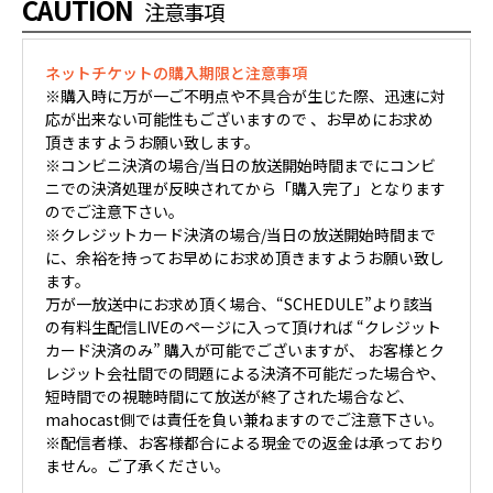
CAUTION
注意事項
ネットチケットの購入期限と注意事項
※購入時に万が一ご不明点や不具合が生じた際、迅速に対
応が出来ない可能性もございますので 、お早めにお求め
頂きますようお願い致します。
※コンビニ決済の場合/当日の放送開始時間までにコンビ
ニでの決済処理が反映されてから「購入完了」となります
のでご注意下さい。
※クレジットカード決済の場合/当日の放送開始時間まで
に、余裕を持ってお早めにお求め頂きますようお願い致し
ます。
万が一放送中にお求め頂く場合、“SCHEDULE”より該当
の有料生配信LIVEのページに入って頂ければ “クレジット
カード決済のみ” 購入が可能でございますが、 お客様とク
レジット会社間での問題による決済不可能だった場合や、
短時間での視聴時間にて放送が終了された場合など、
mahocast側では責任を負い兼ねますのでご注意下さい。
※配信者様、お客様都合による現金での返金は承っており
ません。ご了承ください。