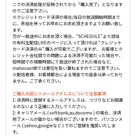
ニでの決済処理が反映されてから「購入完了」となります
のでご注意下さい。
※クレジットカード決済の場合/当日の放送開始時間まで
に、余裕を持ってお早めにお求め頂きますようお願い致し
ます。
万が一放送中にお求め頂く場合、“SCHEDULE”より該当
の有料生配信LIVEのページに入って頂ければ “クレジット
カード決済のみ” 購入が可能でございますが、 お客様とク
レジット会社間での問題による決済不可能だった場合や、
短時間での視聴時間にて放送が終了された場合など、
mahocast側では責任を負い兼ねますのでご注意下さい。
※配信者様、お客様都合による現金での返金は承っており
ません。ご了承ください。
ご購入の前に※メールアドレスについて注意事項
1: 決済時に登録するメールアドレスは、つづりなどお間違
えのないよう正確に入力してください。
2: キャリアメール ( softbank,au,docomo ) の場合、決済
完了メールが届かない場合がございますので、パソコンメ
ール ( yahoo,googleなど ) でのご登録を推奨いたしま
す。