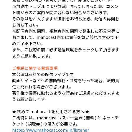
※放送中トラブルにより急遽止まってしまった際、コメン
ト欄からのご案内が間に合わない場合がございます。
その際は恐れ入りますが復旧をお待ち頂き、配信の再開を
お待ち下さい。
※配信者側の問題、視聴者側の問題で発生した不具合等に
おきまして、mahocast側では責任を負い兼ねますので予
めご了承下さい。
また、ご視聴の前に必ず通信環境をチェックして頂きます
ようお願い致します。
ご視聴に関する留意事項
本公演は有料での配信ライブです。
動画サイトなどへの無断転載・共有を行った場合、法的責
任に問われる場合がございます。
著作権の侵害に触れるような行為はご遠慮いただきますよ
うお願い致します。
★ 初めて mahocast を利用される方へ ★
ご視聴には、mahocast リスナー登録 ( 無料 ) と ネットチ
ケット ( 視聴券 ) の購入が必要です。
https://www.mahocast.com/jn/listener