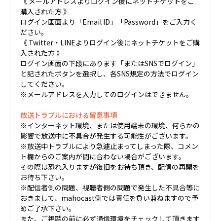
《 メールアドレスよりログイン後にネットチケットをご
購入された方 》
ログイン画面より「Email ID」「Password」をご入力く
ださい。
《 Twitter・LINEよりログイン後にネットチケットをご購
入された方 》
ログイン画面の下段にあります「またはSNSでログイン」
と記されたボタンを選択し、各SNS規定の方法でログイン
してください。
※メールアドレスを入力してのログインはできません。
放送トラブルにおける留意事項
※インターネット環境、または使用端末の環境、何らかの
影響で放送中に不具合が発生する可能性がございます。
※放送中トラブルにより急遽止まってしまった際、コメン
ト欄からのご案内が間に合わない場合がございます。
その際は恐れ入りますが復旧をお待ち頂き、配信の再開を
お待ち下さい。
※配信者側の問題、視聴者側の問題で発生した不具合等に
おきまして、mahocast側では責任を負い兼ねますので予
めご了承下さい。
また、ご視聴の前に必ず通信環境をチェックして頂きます