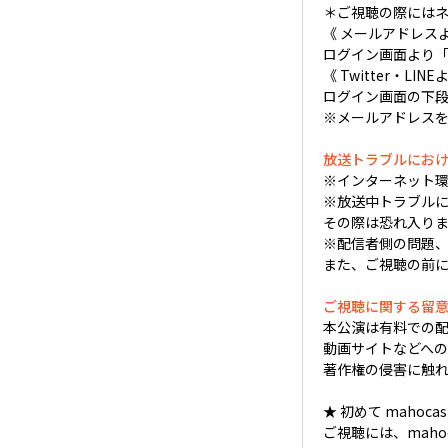
＊ご視聴の際には
《 メールアドレス
ログイン画面より「Em
《 Twitter・
ログイン画面の下段
※メールアドレス
放送トラブルにお
※インターネット
※放送中トラブルに
その際は恐れ入り
※配信者側の問題、
また、ご視聴の前
ご視聴に関する留
本公演は有料での
動画サイトなどへ
著作権の侵害に触
★ 初めて mahoc
ご視聴には、mahoc