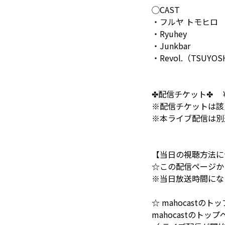
◯CAST
・フルヤ トモヒロ
・Ryuhey
・Junkbar
・Revol.（TSUYOS
✤配信チケット✤ ¥
※配信チケットは該当
※本ライブ配信は別
【当日の視聴方法に
☆この配信ページか
※当日放送時間にな
☆ mahocastの
mahocastの