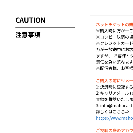
CAUTION
ネットチケットの
※購入時に万が一ご
注意事項
※コンビニ決済の場
※クレジットカード
万が一放送中にお求め
ますが、 お客様と
責任を負い兼ねま
※配信者様、お客
ご購入の前に※メ
1: 決済時に登録
2: キャリアメール (
登録を推奨いたしま
3: info@mah
詳しくはこちら⇒
https://www.maho
ご視聴の際のアカ