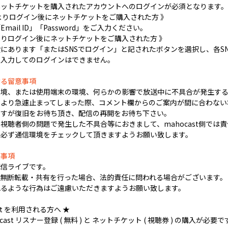
ネットチケットを購入されたアカウントへのログインが必須となります。
よりログイン後にネットチケットをご購入された方 》
ail ID」「Password」をご入力ください。
LINEよりログイン後にネットチケットをご購入された方 》
にあります「またはSNSでログイン」と記されたボタンを選択し、各S
を入力してのログインはできません。
ける留意事項
環境、または使用端末の環境、何らかの影響で放送中に不具合が発生する
より急遽止まってしまった際、コメント欄からのご案内が間に合わない
ますが復旧をお待ち頂き、配信の再開をお待ち下さい。
視聴者側の問題で発生した不具合等におきまして、mahocast側では
に必ず通信環境をチェックして頂きますようお願い致します。
意事項
配信ライブです。
の無断転載・共有を行った場合、法的責任に問われる場合がございます。
れるような行為はご遠慮いただきますようお願い致します。
ast を利用される方へ ★
ast リスナー登録 ( 無料 ) と ネットチケット ( 視聴券 ) の購入が必要で