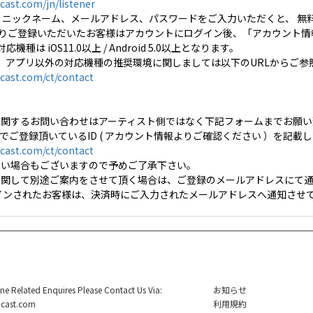
ast.com/jn/listener
 ニックネーム、メールアドレス、パスワードをご入力いただくと、 無
・LINE よりご登録いただいたお客様はアカウントにログイン後、「アカウ
対応機種は iOS11.0以上 / Android 5.0以上となります。
、アプリ以外の対応機種の推奨環境に関しましては以下のURLからご参
cast.com/ct/contact
に関するお問い合わせはアーティスト側ではなく下記フォームまでお願い
stでご登録頂いているID ( アカウント情報よりご確認ください ）を記
cast.com/ct/contact
ない場合もございますので予めご了承下さい。
に関して別途ご案内をさせて頂く場合は、ご登録のメールアドレスにて通
グインされたお客様は、決済時にご入力されたメールアドレスへ通知させて
ine Related Enquires Please Contact Us Via:
お知らせ
cast.com
利用規約