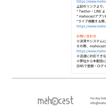
https://www.mahoc
上記のリンクより、
* Twitter
* mahocastアプリ
*ライブ視聴する際
https://www.maho
お問い合わせ
※決済やシステム
その際、mahoca
https://www.maho
※迅速に対応でき
※弊社から本配信
(SNSで登録・ロ
For Any Onl
info@maho