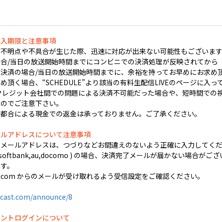
購入期限と注意事項
不明点や不具合が生じた際、迅速に対応が出来ない可能性もございます
合/当日の放送開始時間までにコンビニでの決済処理が反映されてから
決済の場合/当日の放送開始時間までに、余裕を持ってお早めにお求め
頂く場合、“SCHEDULE”より該当の有料生配信LIVEのページに入っ
クレジット会社間での問題による決済不可能だった場合や、短時間での視聴
すのでご注意下さい。
様都合による現金での返金は承っておりません。ご了承ください。
ールアドレスについて注意事項
するメールアドレスは、つづりなどお間違えのないよう正確に入力してく
 softbank,au,docomo ) の場合、決済完了メールが届かない場合がござ
す。
ocast.com からのメールが受け取れるよう受信設定をご確認ください。
cast.com/announce/8
ウントログインについて