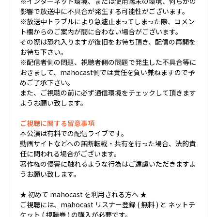
※インターネット環境、または使用端末の環境、何らかの
影響で放送中に不具合が発生する可能性がございます。
※放送中トラブルにより急遽止まってしまった際、コメン
ト欄からのご案内が間に合わない場合がございます。
その際は恐れ入りますが復旧をお待ち頂き、配信の再開を
お待ち下さい。
※配信者側の問題、視聴者側の問題で発生した不具合等に
おきまして、mahocast側では責任を負い兼ねますので予
めご了承下さい。
また、ご視聴の前に必ず通信環境をチェックして頂きます
ようお願い致します。
ご視聴に関する留意事項
本公演は有料での配信ライブです。
動画サイトなどへの無断転載・共有を行った場合、法的責
任に問われる場合がございます。
著作権の侵害に触れるような行為はご遠慮いただきますよ
うお願い致します。
★ 初めて mahocast を利用される方へ ★
ご視聴には、mahocast リスナー登録 ( 無料 ) と ネットチ
ケット ( 視聴券 ) の購入が必要です。