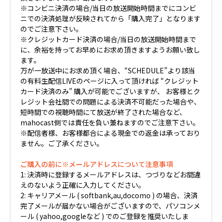
※コンビニ決済の場合/当日の放送開始時間までにコンビ
ニでの決済処理が反映されてから「購入完了」となります
のでご注意下さい。
※クレジットカード決済の場合/当日の放送開始時間まで
に、余裕を持ってお早めにお求め頂きますようお願い致し
ます。
万が一放送中にお求め頂く場合、“SCHEDULE”より該当
の有料生配信LIVEのページに入って頂ければ “クレジット
カード決済のみ” 購入が可能でございますが、 お客様とク
レジット会社間での問題による決済不可能だった場合や、
短時間での視聴時間にて放送が終了された場合など、
mahocast側では責任を負い兼ねますのでご注意下さい。
※配信者様、お客様都合による現金での返金は承っており
ません。ご了承ください。
ご購入の前に※メールアドレスについて注意事項
1: 決済時に登録するメールアドレスは、つづりなどお間違
えのないよう正確に入力してください。
2: キャリアメール ( softbank,au,docomo ) の場合、決済
完了メールが届かない場合がございますので、パソコンメ
ール ( yahoo,googleなど ) でのご登録を推奨いたしま