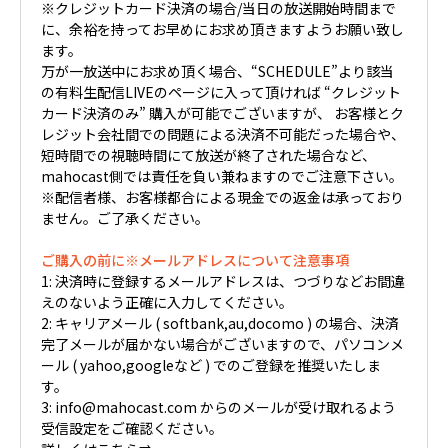
※クレジットカード決済の場合/当日の放送開始時間まで
に、余裕を持ってお早めにお求め頂きますようお願い致し
ます。
万が一放送中にお求め頂く場合、“SCHEDULE”より該当
の有料生配信LIVEのページに入って頂ければ “クレジット
カード決済のみ” 購入が可能でございますが、 お客様とク
レジット会社間での問題による決済不可能だった場合や、
短時間での視聴時間にて放送が終了された場合など、
mahocast側では責任を負い兼ねますのでご注意下さい。
※配信者様、お客様都合による現金での返金は承っており
ません。ご了承ください。
ご購入の前に※メールアドレスについて注意事項
1: 決済時に登録するメールアドレスは、つづりなどお間違
えのないよう正確に入力してください。
2: キャリアメール ( softbank,au,docomo ) の場合、決済
完了メールが届かない場合がございますので、パソコンメ
ール ( yahoo,googleなど ) でのご登録を推奨いたしま
す。
3: info@mahocast.com からのメールが受け取れるよう
受信設定をご確認ください。