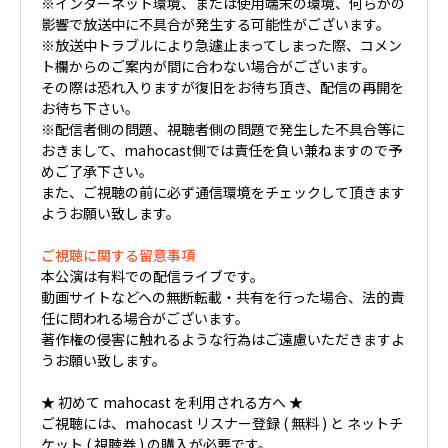
※インターネット環境、または使用端末の環境、何らかの
影響で放送中に不具合が発生する可能性がございます。
※放送中トラブルにより急遽止まってしまった際、コメン
ト欄からのご案内が間に合わない場合がございます。
その際は恐れ入りますが復旧をお待ち頂き、配信の再開を
お待ち下さい。
※配信者側の問題、視聴者側の問題で発生した不具合等に
おきまして、mahocast側では責任を負い兼ねますので予
めご了承下さい。
また、ご視聴の前に必ず通信環境をチェックして頂きます
ようお願い致します。
ご視聴に関する留意事項
本公演は有料での配信ライブです。
動画サイトなどへの無断転載・共有を行った場合、法的責
任に問われる場合がございます。
著作権の侵害に触れるような行為はご遠慮いただきますよ
うお願い致します。
★ 初めて mahocast を利用される方へ ★
ご視聴には、mahocast リスナー登録 ( 無料 ) と ネットチ
ケット ( 視聴券 ) の購入が必要です。