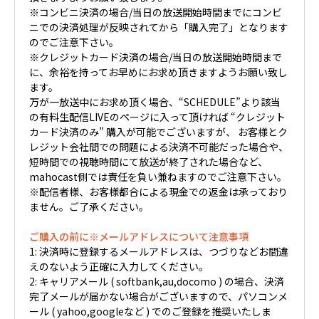
※コンビニ決済の場合/当日の放送開始時間までにコンビ
ニでの決済処理が反映されてから「購入完了」となります
のでご注意下さい。
※クレジットカード決済の場合/当日の放送開始時間まで
に、余裕を持ってお早めにお求め頂きますようお願い致し
ます。
万が一放送中にお求め頂く場合、“SCHEDULE”より該当
の有料生配信LIVEのページに入って頂ければ “クレジット
カード決済のみ” 購入が可能でございますが、 お客様とク
レジット会社間での問題による決済不可能だった場合や、
短時間での視聴時間にて放送が終了された場合など、
mahocast側では責任を負い兼ねますのでご注意下さい。
※配信者様、お客様都合による現金での返金は承っており
ません。ご了承ください。
ご購入の前に※メールアドレスについて注意事項
1: 決済時に登録するメールアドレスは、つづりなどお間違
えのないよう正確に入力してください。
2: キャリアメール ( softbank,au,docomo ) の場合、決済
完了メールが届かない場合がございますので、パソコンメ
ール ( yahoo,googleなど ) でのご登録を推奨いたしま