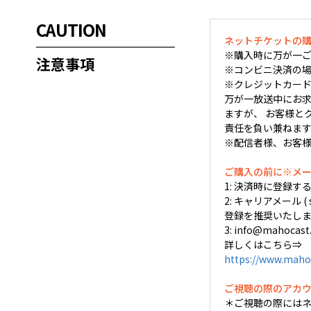
CAUTION
ネットチケットの
※購入時に万が一ご
注意事項
※コンビニ決済の場
※クレジットカード
万が一放送中にお求め
ますが、 お客様と
責任を負い兼ねま
※配信者様、お客
ご購入の前に※メ
1: 決済時に登録
2: キャリアメール (
登録を推奨いたしま
3: info@mah
詳しくはこちら⇒
https://www.maho
ご視聴の際のアカ
＊ご視聴の際には