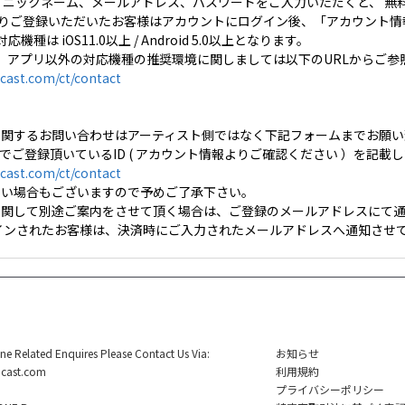
 ニックネーム、メールアドレス、パスワードをご入力いただくと、 無
・LINE よりご登録いただいたお客様はアカウントにログイン後、「アカウ
対応機種は iOS11.0以上 / Android 5.0以上となります。
、アプリ以外の対応機種の推奨環境に関しましては以下のURLからご参
cast.com/ct/contact
に関するお問い合わせはアーティスト側ではなく下記フォームまでお願い
stでご登録頂いているID ( アカウント情報よりご確認ください ）を記
cast.com/ct/contact
ない場合もございますので予めご了承下さい。
に関して別途ご案内をさせて頂く場合は、ご登録のメールアドレスにて通
グインされたお客様は、決済時にご入力されたメールアドレスへ通知させて
ine Related Enquires Please Contact Us Via:
お知らせ
cast.com
利用規約
プライバシーポリシー