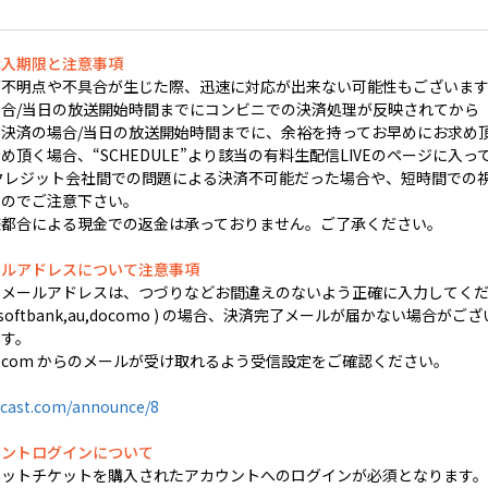
購入期限と注意事項
不明点や不具合が生じた際、迅速に対応が出来ない可能性もございます
合/当日の放送開始時間までにコンビニでの決済処理が反映されてから
決済の場合/当日の放送開始時間までに、余裕を持ってお早めにお求め
頂く場合、“SCHEDULE”より該当の有料生配信LIVEのページに入っ
クレジット会社間での問題による決済不可能だった場合や、短時間での視聴
すのでご注意下さい。
様都合による現金での返金は承っておりません。ご了承ください。
ールアドレスについて注意事項
するメールアドレスは、つづりなどお間違えのないよう正確に入力してく
 softbank,au,docomo ) の場合、決済完了メールが届かない場合がござ
す。
ocast.com からのメールが受け取れるよう受信設定をご確認ください。
cast.com/announce/8
ウントログインについて
ネットチケットを購入されたアカウントへのログインが必須となります。