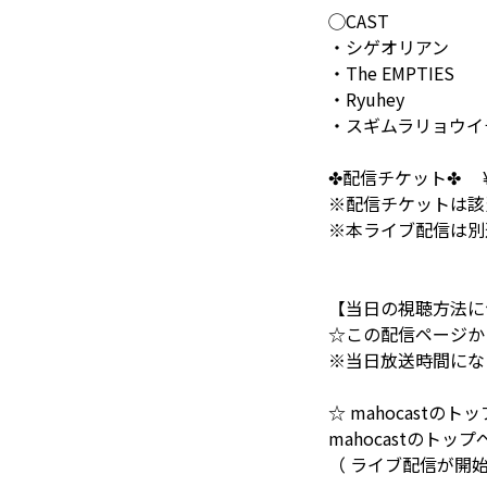
◯CAST
・シゲオリアン
・The EMPTIES
・Ryuhey
・スギムラリョウイ
✤配信チケット✤ ¥
※配信チケットは該当
※本ライブ配信は別
【当日の視聴方法に
☆この配信ページか
※当日放送時間にな
☆ mahocastの
mahocastの
（ ライブ配信が開始す