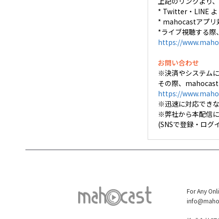
上記のリンクより、
* Twitter
* mahocastアプリ
*ライブ視聴する際
https://www.maho
お問い合わせ
※決済やシステム
その際、mahoca
https://www.maho
※迅速に対応でき
※弊社から本配信
(SNSで登録・ロ
For Any Onl
info@maho