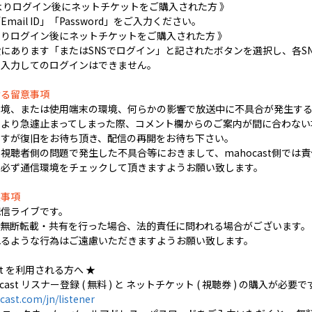
よりログイン後にネットチケットをご購入された方 》
ail ID」「Password」をご入力ください。
LINEよりログイン後にネットチケットをご購入された方 》
にあります「またはSNSでログイン」と記されたボタンを選択し、各S
を入力してのログインはできません。
ける留意事項
環境、または使用端末の環境、何らかの影響で放送中に不具合が発生する
より急遽止まってしまった際、コメント欄からのご案内が間に合わない
ますが復旧をお待ち頂き、配信の再開をお待ち下さい。
視聴者側の問題で発生した不具合等におきまして、mahocast側では
に必ず通信環境をチェックして頂きますようお願い致します。
意事項
配信ライブです。
の無断転載・共有を行った場合、法的責任に問われる場合がございます。
れるような行為はご遠慮いただきますようお願い致します。
ast を利用される方へ ★
ast リスナー登録 ( 無料 ) と ネットチケット ( 視聴券 ) の購入が必要で
ast.com/jn/listener