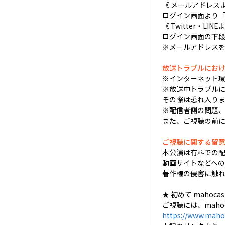
《 メールアドレス
ログイン画面より「Em
《 Twitter・
ログイン画面の下段
※メールアドレス
放送トラブルにお
※インターネット
※放送中トラブルに
その際は恐れ入り
※配信者側の問題、
また、ご視聴の前
ご視聴に関する留
本公演は有料での
動画サイトなどへ
著作権の侵害に触
★ 初めて mahoc
ご視聴には、mahoc
https://www.mahoc