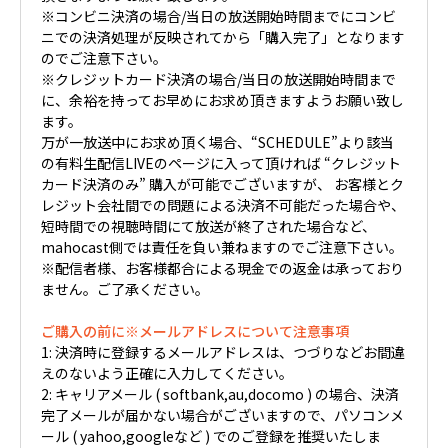
※コンビニ決済の場合/当日の放送開始時間までにコンビ
ニでの決済処理が反映されてから「購入完了」となります
のでご注意下さい。
※クレジットカード決済の場合/当日の放送開始時間まで
に、余裕を持ってお早めにお求め頂きますようお願い致し
ます。
万が一放送中にお求め頂く場合、“SCHEDULE”より該当
の有料生配信LIVEのページに入って頂ければ “クレジット
カード決済のみ” 購入が可能でございますが、 お客様とク
レジット会社間での問題による決済不可能だった場合や、
短時間での視聴時間にて放送が終了された場合など、
mahocast側では責任を負い兼ねますのでご注意下さい。
※配信者様、お客様都合による現金での返金は承っており
ません。ご了承ください。
ご購入の前に※メールアドレスについて注意事項
1: 決済時に登録するメールアドレスは、つづりなどお間違
えのないよう正確に入力してください。
2: キャリアメール ( softbank,au,docomo ) の場合、決済
完了メールが届かない場合がございますので、パソコンメ
ール ( yahoo,googleなど ) でのご登録を推奨いたしま