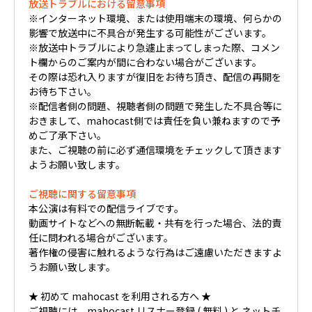
放送トラブルにおける留意事項
※インターネット環境、または使用端末の環境、何らかの
影響で放送中に不具合が発生する可能性がございます。
※放送中トラブルにより急遽止まってしまった際、コメン
ト欄からのご案内が間に合わない場合がございます。
その際は恐れ入りますが復旧をお待ち頂き、配信の再開を
お待ち下さい。
※配信者側の問題、視聴者側の問題で発生した不具合等に
おきまして、mahocast側では責任を負い兼ねますので予
めご了承下さい。
また、ご視聴の前に必ず通信環境をチェックして頂きます
ようお願い致します。
ご視聴に関する留意事項
本公演は有料での配信ライブです。
動画サイトなどへの無断転載・共有を行った場合、法的責
任に問われる場合がございます。
著作権の侵害に触れるような行為はご遠慮いただきますよ
うお願い致します。
★ 初めて mahocast を利用される方へ ★
ご視聴には、mahocast リスナー登録 ( 無料 ) と ネットチ