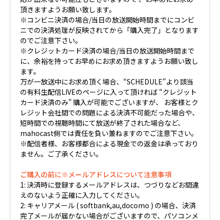
頂きますようお願い致します。
※コンビニ決済の場合/当日の放送開始時間までにコンビ
ニでの決済処理が反映されてから「購入完了」となります
のでご注意下さい。
※クレジットカード決済の場合/当日の放送開始時間まで
に、余裕を持ってお早めにお求め頂きますようお願い致し
ます。
万が一放送中にお求め頂く場合、“SCHEDULE”より該当
の有料生配信LIVEのページに入って頂ければ “クレジット
カード決済のみ” 購入が可能でございますが、 お客様とク
レジット会社間での問題による決済不可能だった場合や、
短時間での視聴時間にて放送が終了された場合など、
mahocast側では責任を負い兼ねますのでご注意下さい。
※配信者様、お客様都合による現金での返金は承っており
ません。ご了承ください。
ご購入の前に※メールアドレスについて注意事項
1: 決済時に登録するメールアドレスは、つづりなどお間違
えのないよう正確に入力してください。
2: キャリアメール ( softbank,au,docomo ) の場合、決済
完了メールが届かない場合がございますので、パソコンメ