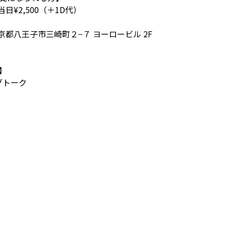
0/当日¥2,500（＋1D代）
4 東京都八王子市三崎町２−７ ヨーロービル 2F
】
グトーク