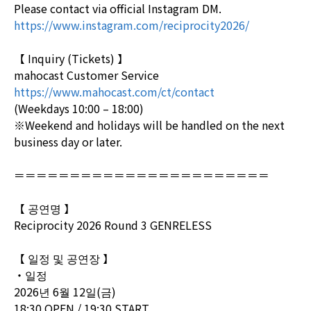
Please contact via official Instagram DM.
https://www.instagram.com/reciprocity2026/
【 Inquiry (Tickets) 】
mahocast Customer Service
https://www.mahocast.com/ct/contact
(Weekdays 10:00 – 18:00)
※Weekend and holidays will be handled on the next
business day or later.
＝＝＝＝＝＝＝＝＝＝＝＝＝＝＝＝＝＝＝＝＝＝＝
【 공연명 】
Reciprocity 2026 Round 3 GENRELESS
【 일정 및 공연장 】
・일정
2026년 6월 12일(금)
18:30 OPEN / 19:30 START