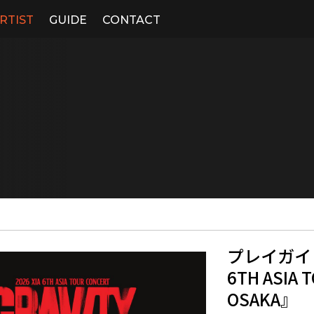
RTIST
GUIDE
CONTACT
プレイガイド先
6TH ASIA T
OSAKA』