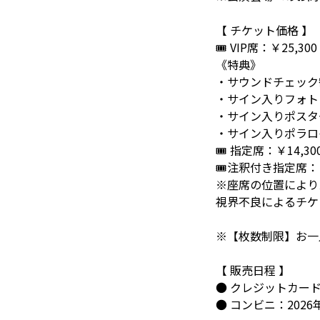
【 チケット価格 】
🎟️ VIP席：￥25,300
《特典》
・サウンドチェック
・サイン入りフォトカ
・サイン入りポスター
・サイン入りポラロイ
🎟️ 指定席：￥14,30
🎟️注釈付き指定席：￥1
※座席の位置により
視界不良によるチケ
※【枚数制限】お一
【 販売日程 】
● クレジットカード：20
● コンビニ：2026年6月