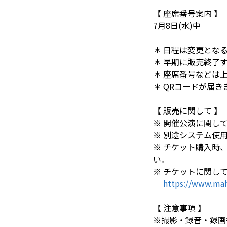
【 座席番号案内 】
7月8日(水)中
＊ 日程は変更とな
＊ 早期に販売終了
＊ 座席番号などは
＊ QRコードが届
【 販売に関して 】
※ 開催公演に関し
※ 別途システム使
※ チケット購入時
い。
※ チケットに関して
https://www.mah
【 注意事項 】
※撮影・録音・録画