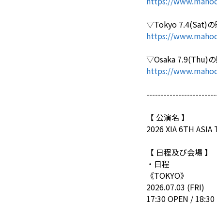
https://www.mahoc
▽Tokyo 7.4(S
https://www.mahoc
▽Osaka 7.9(T
https://www.mahoc
------------------------
【 公演名 】
2026 XIA 6TH ASIA
【 日程及び会場 】
・日程
《TOKYO》
2026.07.03 (FRI)
17:30 OPEN / 18:30