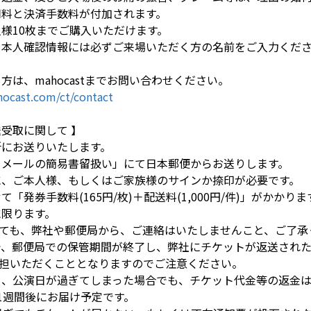
用料と決済手数料が付加されます。
人様10枚までご購入いただけます。
、本人確認情報には必ずご来場いただく方の名前をご入力くだ
方は、mahocastまでお問い合わせください。
ocast.com/ct/contact
送受取に関して 】
所にお送りいたします。
うメールの簡易書留扱い」にて日本郵便からお送りします。
に、ご本人様、もしくはご家族様のサインか捺印が必要です。
「発券手数料(165円/枚)＋配送料(1,000円/件)」がかかりま
に限ります。
ても、弊社や郵便局から、ご連絡はいたしませんこと、ご了承
で、郵便局での保管期間が終了し、弊社にチケットが返送され
担いただくこととなりますのでご注意ください。
く、公演日が過ぎてしまった場合でも、チケット代金等の返金
～1週間後にお届け予定です。