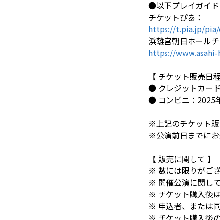
●以下プレイガイド
チケットぴあ：
https://t.pia.jp/p
浜離宮朝日ホールチ
https://www.asahi-
【 チケット販売日程
● クレジットカード：20
● コンビニ：2025年9月
※上記のチケット販
※公演前日までにお
【 販売に関して 】
※ 数には限りがご
※ 開催公演に関し
※ チケット購入後
※ 申込者、または
※ チケット購入後