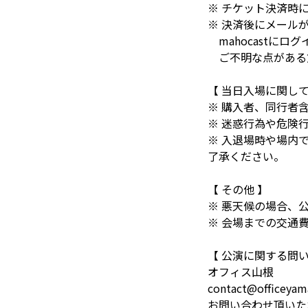
※ チケット決済時に
※ 決済後にメール
mahocastにログ
ご不明な点がある方
【 当日入場に関して
※ 購入者、同行者
※ 迷惑行為や危険
※ 入退場時や場内
了承ください。
【 その他 】
※ 悪天候の場合、
※ 会場までの交通
【 公演に関する問い
オフィス山根
contact@officeyam
お問い合わせ頂いた