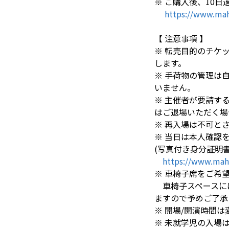
※ ご購入後、10
https://www.mah
【 注意事項 】
※ 転売目的のチケ
します。
※ 手荷物の管理は
いません。
※ 主催者が要請す
はご退場いただく場
※ 再入場は不可と
※ 当日は本人確認
(写真付き身分証明
https://www.mah
※ 車椅子席をご希望の
車椅子スペースには
ますので予めご了承
※ 開場/開演時間
※ 未就学児の入場