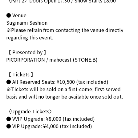
〈Part 2〉Doors Open 17:30 / Show Starts 18:00
● Venue
Suginami Seshion
※Please refrain from contacting the venue directly
regarding this event.
【 Presented by 】
PICORPORATION / mahocast (STONE.B)
【 Tickets 】
● All Reserved Seats: ¥10,500 (tax included)
※Tickets will be sold on a first-come, first-served
basis and will no longer be available once sold out.
〈Upgrade Tickets〉
● VVIP Upgrade: ¥8,000 (tax included)
● VIP Upgrade: ¥4,000 (tax included)