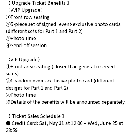
【 Upgrade Ticket Benefits 】
〈VVIP Upgrade〉
①Front row seating
②5-piece set of signed, event-exclusive photo cards
(different sets for Part 1 and Part 2)
③Photo time
④Send-off session
〈VIP Upgrade〉
①Front-area seating (closer than general reserved
seats)
②1 random event-exclusive photo card (different
designs for Part 1 and Part 2)
③Photo time
※Details of the benefits will be announced separately.
【 Ticket Sales Schedule 】
● Credit Card: Sat, May 31 at 12:00 – Wed, June 25 at
23:59