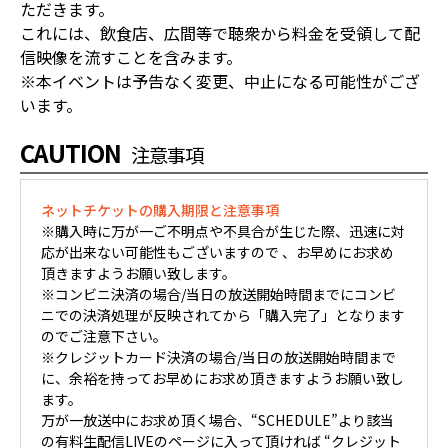
ただきます。
これには、飲食店、広間等で聴衆から料金を受領して配
信映像を流すことを含みます。
※本イベントは予告なく変更、中止になる可能性がござ
います。
CAUTION
注意事項
ネットチケットの購入期限と注意事項
※購入時に万が一ご不明点や不具合が生じた際、迅速に対
応が出来ない可能性もございますので 、お早めにお求め
頂きますようお願い致します。
※コンビニ決済の場合/当日の放送開始時間までにコンビ
ニでの決済処理が反映されてから「購入完了」となります
のでご注意下さい。
※クレジットカード決済の場合/当日の放送開始時間まで
に、余裕を持ってお早めにお求め頂きますようお願い致し
ます。
万が一放送中にお求め頂く場合、“SCHEDULE”より該当
の有料生配信LIVEのページに入って頂ければ “クレジット