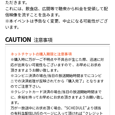
ただきます。
これには、飲食店、広間等で聴衆から料金を受領して配
信映像を流すことを含みます。
※本イベントは予告なく変更、中止になる可能性がござ
います。
CAUTION
注意事項
ネットチケットの購入期限と注意事項
※購入時に万が一ご不明点や不具合が生じた際、迅速に対
応が出来ない可能性もございますので 、お早めにお求め
頂きますようお願い致します。
※コンビニ決済の場合/当日の放送開始時間までにコンビ
ニでの決済処理が反映されてから「購入完了」となります
のでご注意下さい。
※クレジットカード決済の場合/当日の放送開始時間まで
に、余裕を持ってお早めにお求め頂きますようお願い致し
ます。
万が一放送中にお求め頂く場合、“SCHEDULE”より該当
の有料生配信LIVEのページに入って頂ければ “クレジット