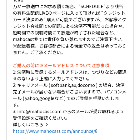
万が一放送中にお求め頂く場合、“SCHEDULE”より該当
の有料生配信LIVEのページに入って頂ければ “クレジット
カード決済のみ” 購入が可能でございますが、 お客様とク
レジット会社間での問題による決済不可能だった場合や、
短時間での視聴時間にて放送が終了された場合など、
mahocast側では責任を負い兼ねますのでご注意下さい。
※配信者様、お客様都合による現金での返金は承っており
ません。ご了承ください。
ご購入の前に※メールアドレスについて注意事項
1: 決済時に登録するメールアドレスは、つづりなどお間違
えのないよう正確に入力してください。
2: キャリアメール ( softbank,au,docomo ) の場合、決済
完了メールが届かない場合がございますので、パソコンメ
ール ( yahoo,googleなど ) でのご登録を推奨いたしま
す。
3: info@mahocast.com からのメールが受け取れるよう
受信設定をご確認ください。
詳しくはこちら⇒
https://www.mahocast.com/announce/8