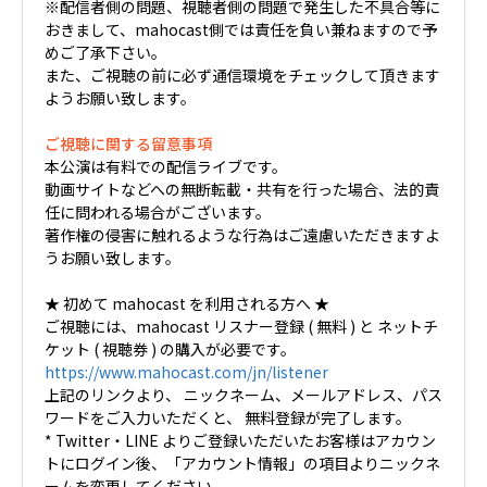
※配信者側の問題、視聴者側の問題で発生した不具合等に
おきまして、mahocast側では責任を負い兼ねますので予
めご了承下さい。
また、ご視聴の前に必ず通信環境をチェックして頂きます
ようお願い致します。
ご視聴に関する留意事項
本公演は有料での配信ライブです。
動画サイトなどへの無断転載・共有を行った場合、法的責
任に問われる場合がございます。
著作権の侵害に触れるような行為はご遠慮いただきますよ
うお願い致します。
★ 初めて mahocast を利用される方へ ★
ご視聴には、mahocast リスナー登録 ( 無料 ) と ネットチ
ケット ( 視聴券 ) の購入が必要です。
https://www.mahocast.com/jn/listener
上記のリンクより、 ニックネーム、メールアドレス、パス
ワードをご入力いただくと、 無料登録が完了します。
* Twitter・LINE よりご登録いただいたお客様はアカウン
トにログイン後、「アカウント情報」の項目よりニックネ
ームを変更してください。