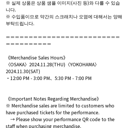
※ 실제 상품은 상품 샘플 이미지(사진 등)와 다를 수 있습
니다.
※ 수입품이므로 약간의 스크래치나 오염에 대해서는 양해
부탁드립니다.
＝＝＝＝＝＝＝＝＝＝＝＝＝＝＝＝＝＝＝＝＝＝＝＝＝
＝＝＝＝＝＝＝＝＝＝
《Merchandise Sales Hours》
〈OSAKA〉2024.11.28(THU)〈YOKOHAMA〉
2024.11.30(SAT)
・12:00 PM - 3:00 PM、5:30 PM - 7:00 PM
《Important Notes Regarding Merchandise》
※ Merchandise sales are limited to customers who
have purchased tickets for the performance.
→ Please show your performance QR code to the
staff when purchasing merchandise.