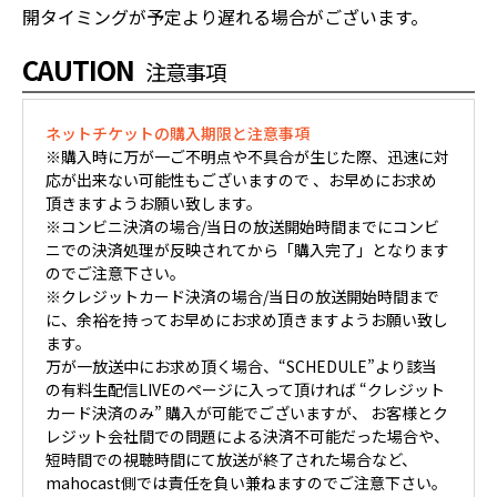
開タイミングが予定より遅れる場合がございます。
CAUTION
注意事項
ネットチケットの購入期限と注意事項
※購入時に万が一ご不明点や不具合が生じた際、迅速に対
応が出来ない可能性もございますので 、お早めにお求め
頂きますようお願い致します。
※コンビニ決済の場合/当日の放送開始時間までにコンビ
ニでの決済処理が反映されてから「購入完了」となります
のでご注意下さい。
※クレジットカード決済の場合/当日の放送開始時間まで
に、余裕を持ってお早めにお求め頂きますようお願い致し
ます。
万が一放送中にお求め頂く場合、“SCHEDULE”より該当
の有料生配信LIVEのページに入って頂ければ “クレジット
カード決済のみ” 購入が可能でございますが、 お客様とク
レジット会社間での問題による決済不可能だった場合や、
短時間での視聴時間にて放送が終了された場合など、
mahocast側では責任を負い兼ねますのでご注意下さい。