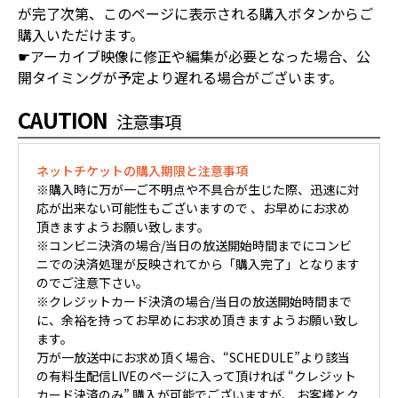
が完了次第、このページに表示される購入ボタンからご
購入いただけます。
☛アーカイブ映像に修正や編集が必要となった場合、公
開タイミングが予定より遅れる場合がございます。
CAUTION
注意事項
ネットチケットの購入期限と注意事項
※購入時に万が一ご不明点や不具合が生じた際、迅速に対
応が出来ない可能性もございますので 、お早めにお求め
頂きますようお願い致します。
※コンビニ決済の場合/当日の放送開始時間までにコンビ
ニでの決済処理が反映されてから「購入完了」となります
のでご注意下さい。
※クレジットカード決済の場合/当日の放送開始時間まで
に、余裕を持ってお早めにお求め頂きますようお願い致し
ます。
万が一放送中にお求め頂く場合、“SCHEDULE”より該当
の有料生配信LIVEのページに入って頂ければ “クレジット
カード決済のみ” 購入が可能でございますが、 お客様とク