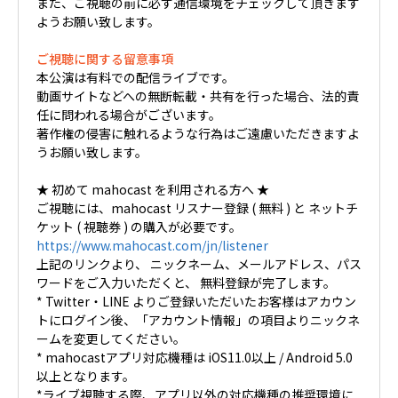
また、ご視聴の前に必ず通信環境をチェックして頂きます
ようお願い致します。
ご視聴に関する留意事項
本公演は有料での配信ライブです。
動画サイトなどへの無断転載・共有を行った場合、法的責
任に問われる場合がございます。
著作権の侵害に触れるような行為はご遠慮いただきますよ
うお願い致します。
★ 初めて mahocast を利用される方へ ★
ご視聴には、mahocast リスナー登録 ( 無料 ) と ネットチ
ケット ( 視聴券 ) の購入が必要です。
https://www.mahocast.com/jn/listener
上記のリンクより、 ニックネーム、メールアドレス、パス
ワードをご入力いただくと、 無料登録が完了します。
* Twitter・LINE よりご登録いただいたお客様はアカウン
トにログイン後、「アカウント情報」の項目よりニックネ
ームを変更してください。
* mahocastアプリ対応機種は iOS11.0以上 / Android 5.0
以上となります。
*ライブ視聴する際、アプリ以外の対応機種の推奨環境に